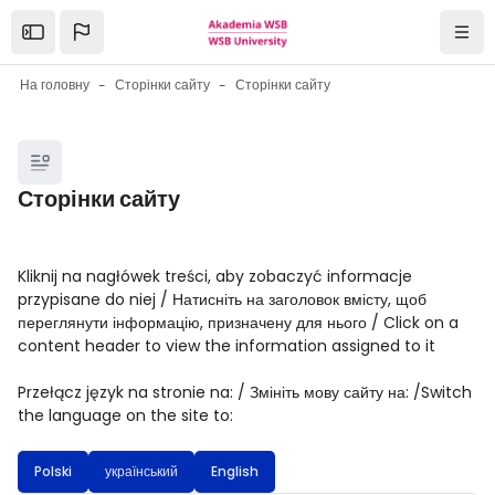
Перейти до головного вмісту
Open the sidebar
Навіг
На головну
Сторінки сайту
Сторінки сайту
Блоки
Сторінки сайту
Блоки
Умови завершення
Kliknij na nagłówek treści, aby zobaczyć informacje
przypisane do niej / Натисніть на заголовок вмісту, щоб
переглянути інформацію, призначену для нього / Click on a
content header to view the information assigned to it
Przełącz język na stronie na: / Змініть мову сайту на: /Switch
the language on the site to:
Polski
український
English