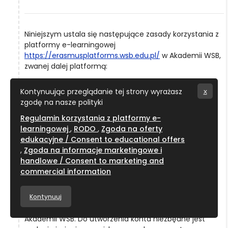
Niniejszym ustala się następujące zasady korzystania z
platformy e-learningowej
https://erasmusplatforms.wsb.edu.pl/
w Akademii WSB,
zwanej dalej platformą:
1. Podstawą do prawidłowego korzystania z
Kontynuując przeglądanie tej strony wyrażasz
x
platformy jest dostęp do sieci internetowej oraz
zgodę na nasze polityki
posiadanie w dowolnym systemie operacyjnym
przeglądarki internetowej, skonfigurowanej do obsługi i
Regulamin korzystania z platformy e-
zapisywania plików cookies.
learningowej
RODO
Zgoda na oferty
edukacyjne / Consent to educational offers
2. Wszelkie dodatkowe wymogi systemowe i
Zgoda na informacje marketingowe i
aplikacyjne wynikają z zawartości materiałów
handlowe / Consent to marketing and
dydaktycznych i zależą od osób korzystających z
commercial information
platformy.
Kontynuuj
3. Konto użytkownika platformy jest zakładane
samodzielnie przez zainteresowanego studenta
Akademii WSB. Do utworzenia konta niezbędne jest